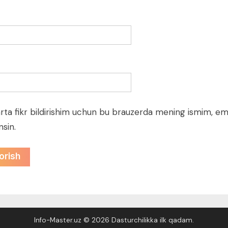
rta fikr bildirishim uchun bu brauzerda mening ismim, em
nsin.
Info-Master.uz © 2026 Dasturchilikka ilk qadam.