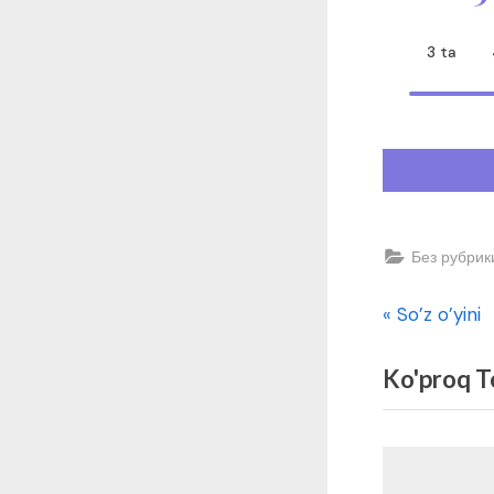
3 ta
Без рубрик
O
Post
So’z o’yini
l
menyus
Ko'proq T
d
i
n
g