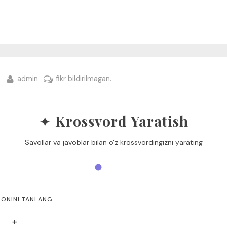
By
ga
admin
fikr bildirilmagan.
✦ Krossvord Yaratish
Savollar va javoblar bilan o'z krossvordingizni yarating
SONINI TANLANG
+