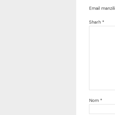
Email manzili
Sharh
*
Nom
*