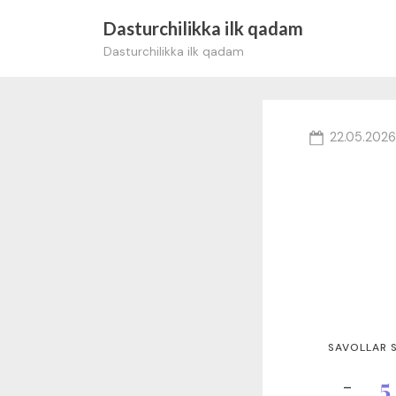
Tarkibga
Dasturchilikka ilk qadam
o'tish
Dasturchilikka ilk qadam
Posted
22.05.2026
on
SAVOLLAR 
5
−