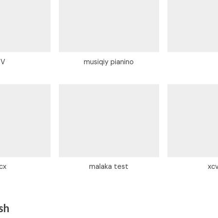
i
TV
musiqiy pianino
:
cx
malaka test
xc
ish