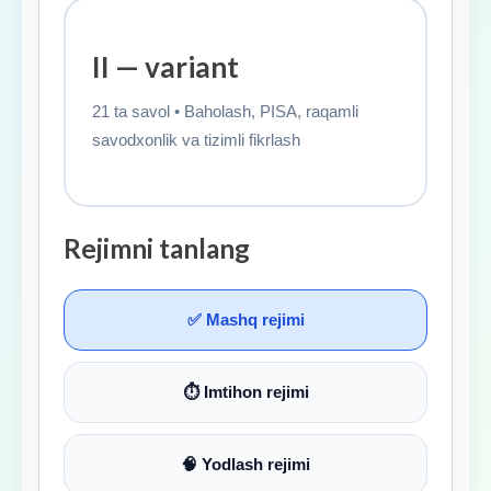
II — variant
21 ta savol • Baholash, PISA, raqamli
savodxonlik va tizimli fikrlash
Rejimni tanlang
✅ Mashq rejimi
⏱ Imtihon rejimi
🧠 Yodlash rejimi