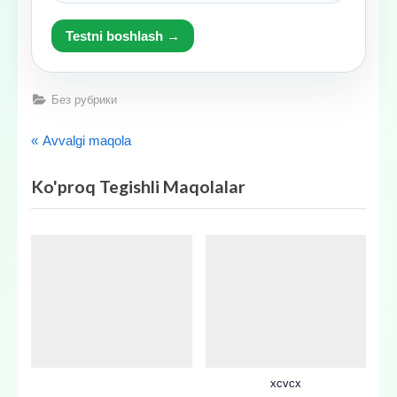
Testni boshlash →
Без рубрики
Post
O
Avvalgi maqola
l
menyusi
Ko'proq Tegishli Maqolalar
d
i
n
g
i
X
a
b
a
xcvcx
r