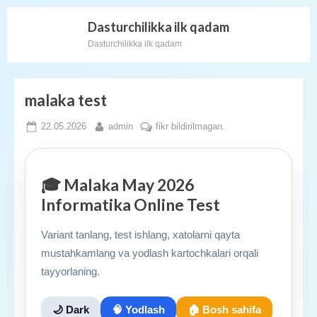
Tarkibga
Dasturchilikka ilk qadam
o'tish
Dasturchilikka ilk qadam
malaka test
Posted
By
malaka
22.05.2026
admin
fikr bildirilmagan.
on
test
ga
🎓 Malaka May 2026
Informatika Online Test
Variant tanlang, test ishlang, xatolarni qayta
mustahkamlang va yodlash kartochkalari orqali
tayyorlaning.
🌙 Dark
🧠 Yodlash
🏠 Bosh sahifa